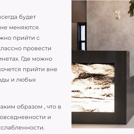
всегда будет
 не меняются
ожно прийти с
классно провести
инетах. Где можно
 хочется прийти вне
оды и любых
ким образом , что в
овседневности и
сслабленности.