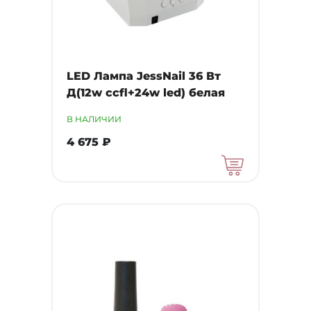
LED Лампа JessNail 36 Вт
Д(12w ccfl+24w led) белая
В НАЛИЧИИ
4 675 ₽