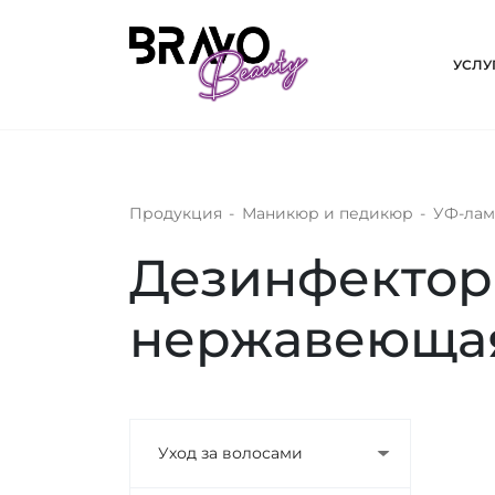
УСЛУ
Продукция
-
Маникюр и педикюр
-
УФ-лам
Дезинфектор 
нержавеющая
Уход за волосами