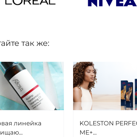
айте так же:
вая линейка
KOLESTON PERFE
ищаю...
МЕ+...