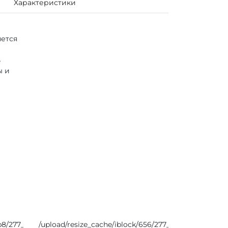
Характеристики
ется
В
ы и
8j6plp45.png
/eb8/277_277_0/28t12pfw2hopen7xkgysjhyxu89g92ds.jpg
/upload/resize_cache/iblock/656/277_277_0/bokxroq
Код
Код