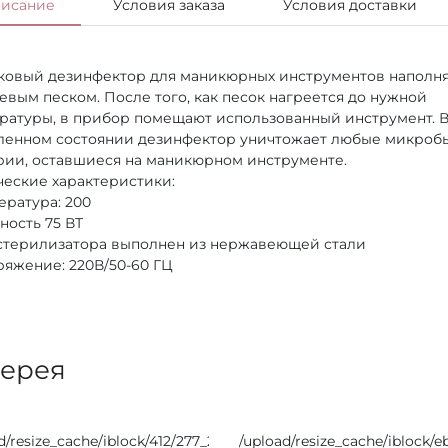
исание
Условия заказа
Условия доставки
овый дезинфектор для маникюрных инструментов наполня
евым песком. После того, как песок нагреется до нужной
ратуры, в прибор помещают использованный инструмент. 
ленном состоянии дезинфектор уничтожает любые микроб
рии, оставшиеся на маникюрном инструменте.
ческие характеристики:
ература: 200
ность 75 ВТ
 стерилизатора выполнен из нержавеющей стали
ряжение: 220В/50-60 ГЦ
лерея
d/resize_cache/iblock/412/277_277_0/4jevfckogu2zbe118oq7bhx6
/upload/resize_cache/iblock