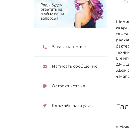
Оп
Шарик
кварц
темпе
раска
бакте
Заказать звонок
Техни
1.Темп
2.Мощ
Написать сообщение
3.Бак
4.Нап
Оставить отзыв
Га
Ближайшая студия
/uploa