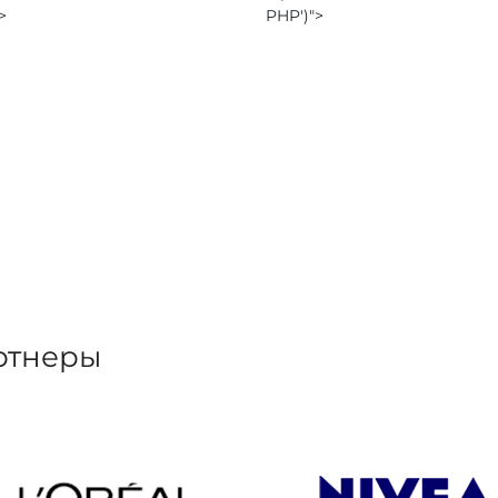
">
PHP
')">
ртнеры