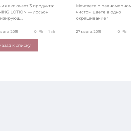
ия включает 3 продукта:
Мечтаете о равномерно
NING LOTION — лосьон
чистом цвете в одно
изирующ...
окрашивание?
арта, 2019
0
1
27 марта, 2019
0
азад к списку