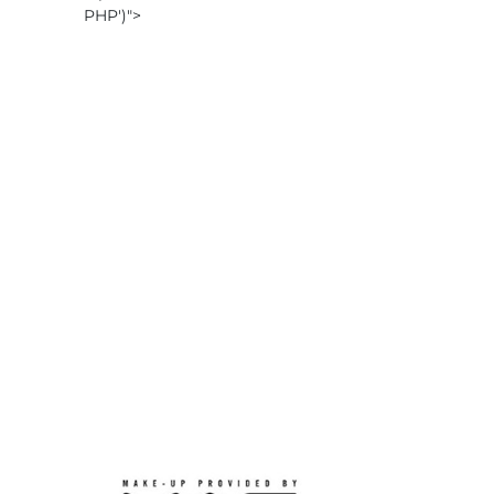
PHP
')">