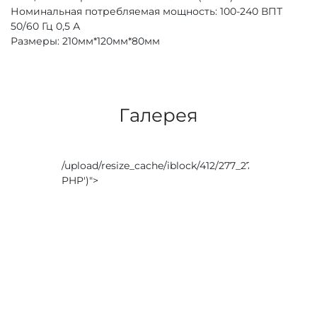
Номинальная потребляемая мощность: 100-240 ВПТ
50/60 Гц 0,5 А
Размеры: 210мм*120мм*80мм
Галерея
/upload/resize_cache/iblock/412/277_277_0/4jevfc
PHP
')">