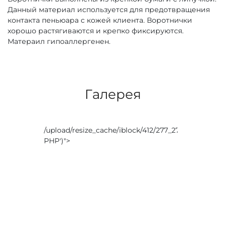
Данный материал используется для предотвращения
контакта пеньюара с кожей клиента. Воротнички
хорошо растягиваются и крепко фиксируются.
Матераил гипоаллергенен.
Галерея
/upload/resize_cache/iblock/412/277_277_0/4jevfc
PHP
')">